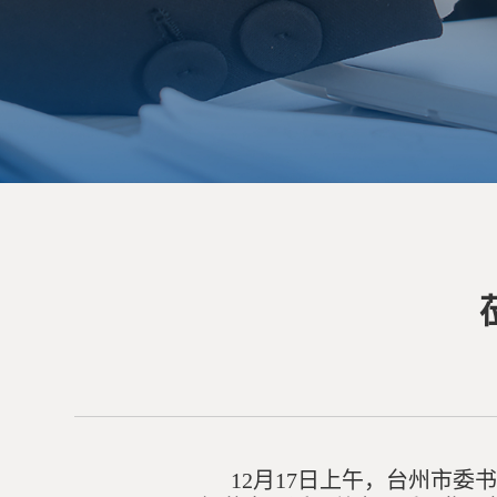
12月17日上午，台州市