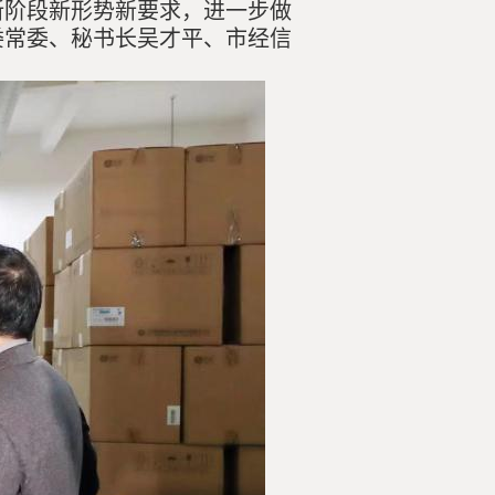
新阶段新形势新要求，进一步做
委常委、秘书长吴才平、市经信