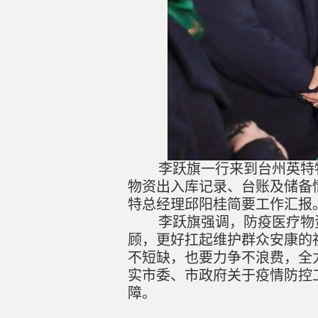
李跃旗一行来到台州英特
物资出入库记录、台账及储备
特总经理邱阳桂简要工作汇报
李跃旗强调，防疫医疗物
顾，更好扛起维护群众安康的
不短缺，也要力争不浪费，全
实市委、市政府关于疫情防控
障。