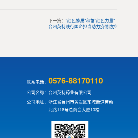
下一篇：
“红色蜂巢”积蓄“红色力量”
台州英特践行国企担当助力疫情防控
0576-88170110
联系电话：
公司名称：
台州英特药业有限公司
公司地址：
浙江省台州市黄岩区东城街道劳动
北路118号总商会大厦10楼