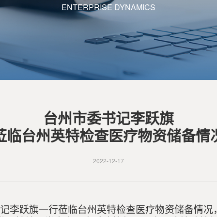
ENTERPRISE DYNAMICS
台州市委书记李跃旗
莅临台州英特检查医疗物资储备情
2022-12-17
委书记李跃旗一行莅临台州英特检查医疗物资储备情