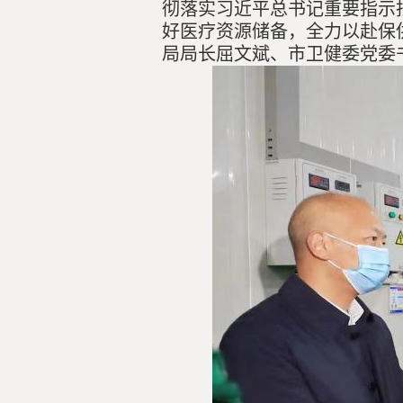
彻落实习近平总书记重要指示
好医疗资源储备，全力以赴保
局局长屈文斌、市卫健委党委